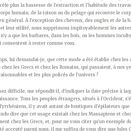
cèle plus la bas­sesse de l’extraction et l’habitude des trava
corps humain, de la toison ou du pelage qui recouvre le cor
n gé­néral. À l’exception des cheveux, des ongles et de la 
 et leur utilité, nous supprimons impitoyable­ment les autre
l n’y a que les barbares, dans les bois, ou les hommes inculte
ui consentent à rester comme vous.
mps, lui demandai-je, que cette mode a été établie chez les
te chez les Grecs et chez les Romains, qui passaient, à nos ye
raisonnables et les plus policés de l’univers ?
ez difficile, me répondit-il, d’indiquer la date précise à laq
issance. Tous les peuples étrangers, situés à l’Occident, s’
 Tyrrhéniens, il y avait autant de boutiques d’épilateurs que
tendu dire que cet usage existait chez les Massapiens et chez
ment chez les Grecs, et, pour ne vous citer qu’un exemple d
été accepté parmi nous, il me suffira de vous dire que Jules 