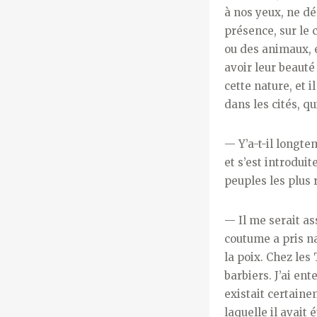
à nos yeux, ne dé
présence, sur le 
ou des animaux, e
avoir leur beauté
cette nature, et i
dans les cités, q
— Y’a-t-il longte
et s’est introdui
peuples les plus 
— Il me serait ass
coutume a pris na
la poix. Chez les
barbiers. J’ai en
existait certaine
laquelle il avait 