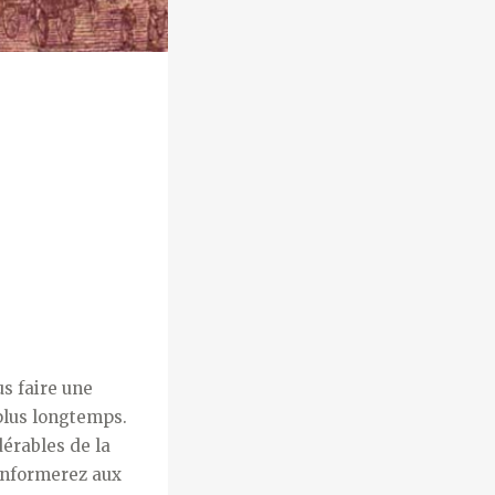
us faire une
plus long­temps.
érables de la
onforme­rez aux