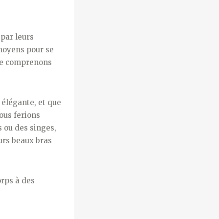
par leurs
 moyens pour se
 ne comprenons
 élégante, et que
Nous ferions
 ou des singes,
urs beaux bras
orps à des