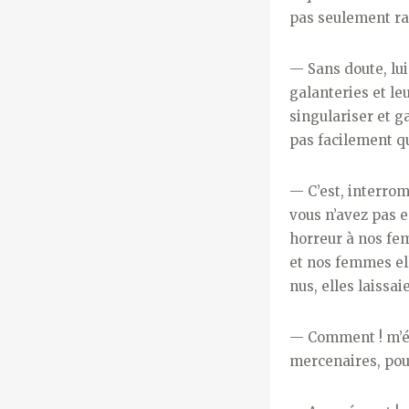
pas seule­ment ras
— Sans doute, lu
galanteries et le
singulariser et 
pas facilement 
— C’est, interrom
vous n’avez pas e
horreur à nos fe
et nos femmes ell
nus, elles laissa
— Comment ! m’écr
mercenaires, pour