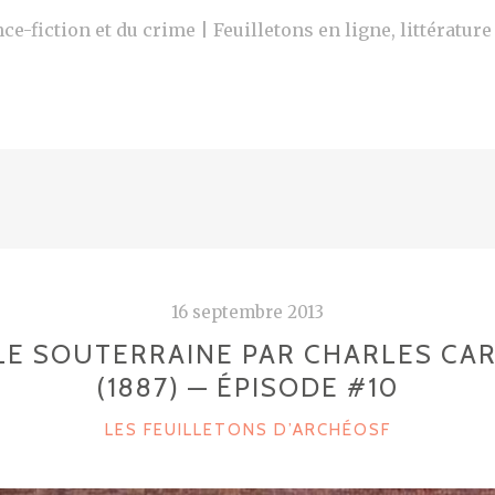
ce-fiction et du crime | Feuilletons en ligne, littératur
16 septembre 2013
LE SOUTERRAINE PAR CHARLES CA
(1887) — ÉPISODE #10
C
LES FEUILLETONS D’ARCHÉOSF
A
T