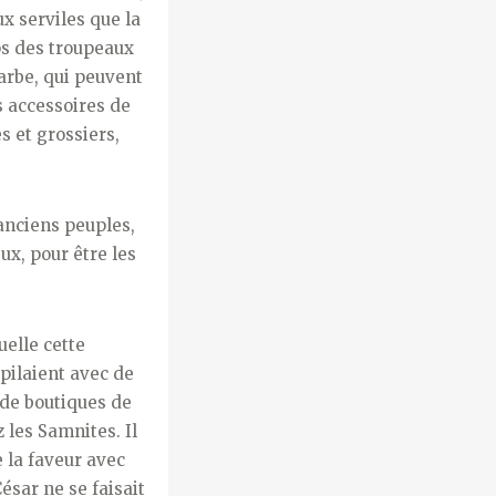
ux serviles que la
ps des troupeaux
barbe, qui peuvent
s accessoires de
s et grossiers,
 anciens peuples,
ux, pour être les
uelle cette
épilaient avec de
 de bou­tiques de
 les Samnites. Il
e la faveur avec
César ne se faisait