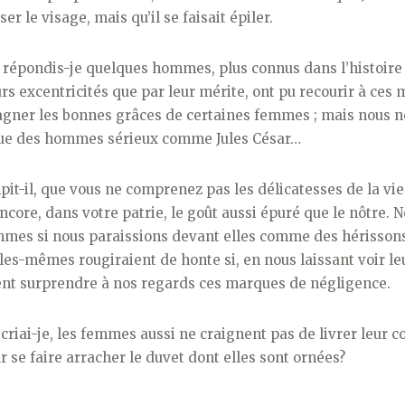
er le visage, mais qu’il se faisait épiler.
i répondis-je quelques hommes, plus connus dans l’histoire 
urs excentricités que par leur mérite, ont pu recourir à ces
gagner les bonnes grâces de certaines femmes ; mais nous
que des hommes sérieux comme Jules César…
pit-il, que vous ne com­prenez pas les délicatesses de la vie
ncore, dans votre patrie, le goût aussi épuré que le nôtre. 
mmes si nous parais­sions devant elles comme des hérissons
es-mêmes rou­giraient de honte si, en nous laissant voir le
ient sur­prendre à nos regards ces marques de négli­gence.
iai-je, les femmes aussi ne craignent pas de livrer leur c
 se faire arracher le duvet dont elles sont ornées?