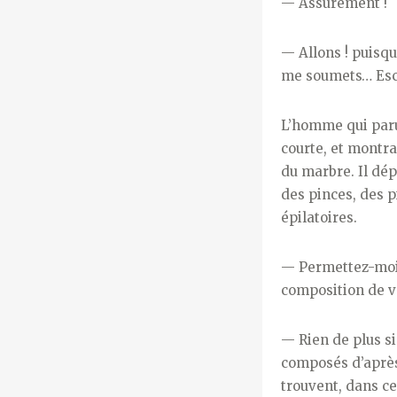
— Assurément !
— Allons ! puisqu
me soumets… Escla
L’homme qui paru
courte, et montra
du marbre. Il dép
des pinces, des p
épilatoires.
— Permettez-moi, l
composition de vo
— Rien de plus s
composés d’après
trouvent, dans ce