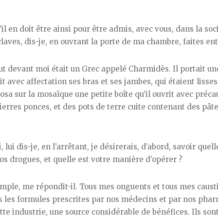
’il en doit être ainsi pour être admis, avec vous, dans la soc
ves, dis-je, en ouvrant la porte de ma chambre, faites entr
t devant moi était un Grec appelé Charmidès. Il portait un
it avec affectation ses bras et ses jambes, qui étaient liss
osa sur la mosaïque une petite boîte qu’il ouvrit avec précau
ierres ponces, et des pots de terre cuite contenant des pâte
ui dis-je, en l’arrêtant, je désirerais, d’abord, savoir quelle
s drogues, et quelle est votre manière d’opérer ?
imple, me répondit-il. Tous mes onguents et tous mes caust
 les formules prescrites par nos médecins et par nos phar
tte industrie, une source considérable de bénéfices. Ils sont