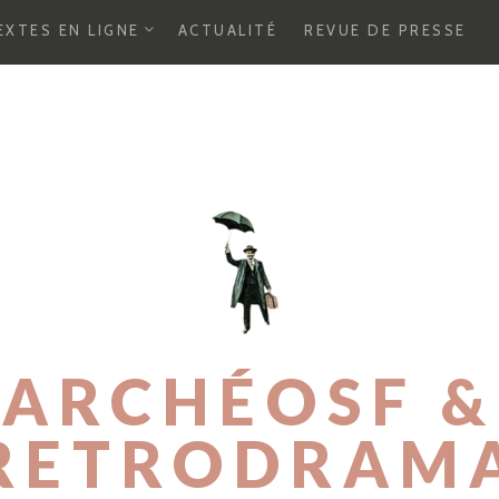
E
EXTES EN LIGNE
ACTUALITÉ
REVUE DE PRESSE
X
P
A
N
D
C
H
I
L
D
M
E
N
U
ARCHÉOSF &
RETRODRAM