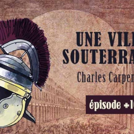
E
G
O
R
I
E
S