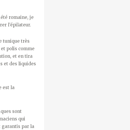
iété romaine, je
er l’épilateur.
e tunique très
es et polis comme
tion, et en tira
s et des liquides
 est la
iques sont
maciens qui
 garantis par la