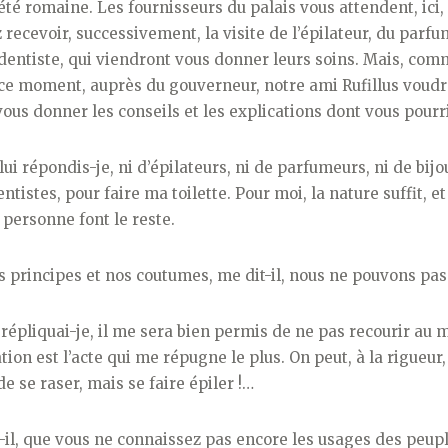
été romaine. Les fournisseurs du palais vous attendent, ici
 recevoir, successivement, la visite de l’épilateur, du parfum
 dentiste, qui viendront vous donner leurs soins. Mais, com
 ce moment, auprès du gouverneur, notre ami Rufillus voudr
ous donner les conseils et les explications dont vous pourr
ui répondis-je, ni d’épilateurs, ni de parfumeurs, ni de bijou
entistes, pour faire ma toilette. Pour moi, la nature suffit, et
personne font le reste.
principes et nos cou­tumes, me dit-il, nous ne pouvons pas
 répliquai-je, il me sera bien permis de ne pas recourir au 
lation est l’acte qui me répugne le plus. On peut, à la rigueur
e se raser, mais se faire épiler !…
-il, que vous ne connais­sez pas encore les usages des peuples