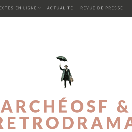
E
EXTES EN LIGNE
ACTUALITÉ
REVUE DE PRESSE
X
P
A
N
D
C
H
I
L
D
M
E
N
U
ARCHÉOSF &
RETRODRAM