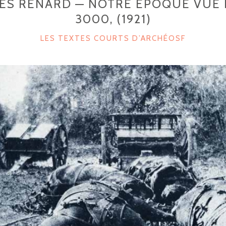
ES RENARD — NOTRE ÉPOQUE VUE D
3000, (1921)
C
LES TEXTES COURTS D’ARCHÉOSF
A
T
E
G
O
R
I
E
S