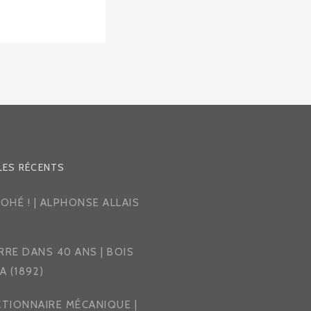
LES RÉCENTS
 OHÉ ! | ALPHONSE ALLAIS
)
RRE DANS 40 ANS | BOIS
 (1892)
CTIONNAIRE MÉCANIQUE |