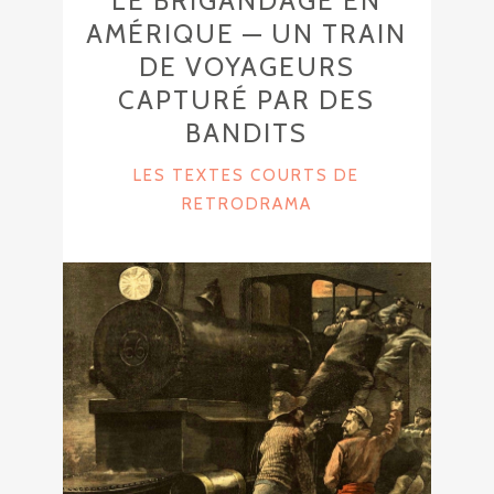
LE BRIGANDAGE EN
AMÉRIQUE — UN TRAIN
DE VOYAGEURS
CAPTURÉ PAR DES
BANDITS
C
LES TEXTES COURTS DE
A
RETRODRAMA
T
E
G
O
R
I
E
S