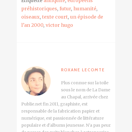
Étiquette
antiquité
,
européens
préhistoriques
,
futur
,
humanité
,
oiseaux
,
texte court
,
un épisode de
l’an 2000
,
victor hugo
ROXANE LECOMTE
Plus connue sur la toile
sous le nom de La Dame
au Chapal, arrivée chez
Publie.net fin 2011, graphiste, est
responsable de la fabrication papier et
numérique, est passionnée de littérature
populaire et d'albums jeunesse. N'a pas peur