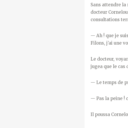
Sans attendre la r
docteur Corneloup
consultations ter
—
Ah ! que je sui
Filons, j’ai une v
Le docteur, voya
jugea que le cas d
—
Le temps de pr
—
Pas la peine 
Il poussa Cornelo