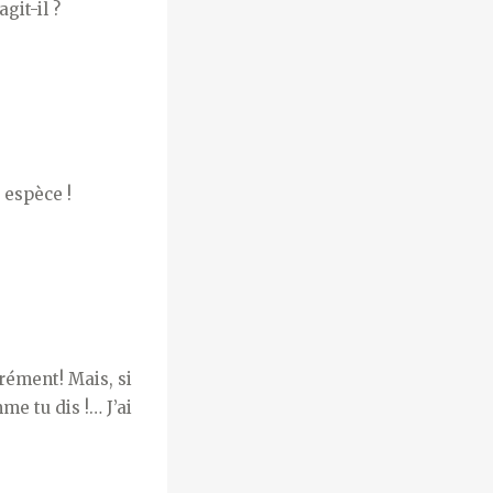
git-il ?
 espèce !
rément! Mais, si
me tu dis !… J’ai