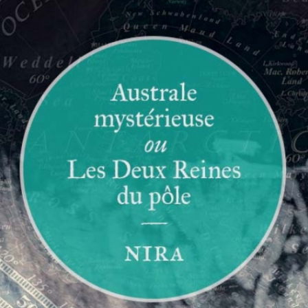
E
G
O
R
I
E
S