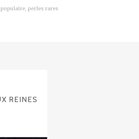
e populaire, perles rares
UX REINES