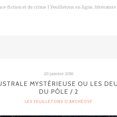
ce-fiction et du crime | Feuilletons en ligne, littératur
20 janvier 2016
USTRALE MYSTÉRIEUSE OU LES DE
DU PÔLE / 2
C
LES FEUILLETONS D’ARCHÉOSF
A
T