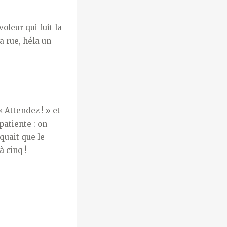
voleur qui fuit la
a rue, héla un
« Attendez ! » et
patiente : on
iquait que le
 cinq !