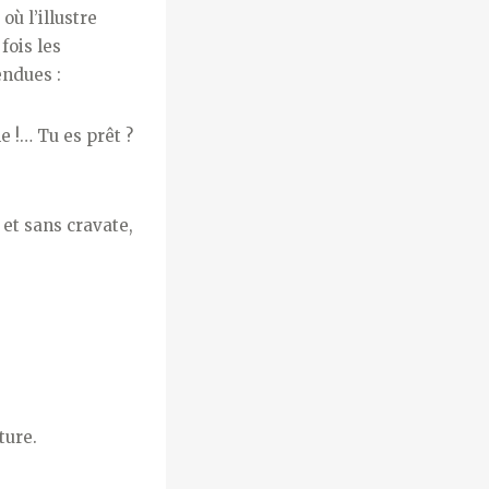
où l’illustre
fois les
endues :
e !… Tu es prêt ?
et sans cravate,
ture.