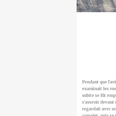
Pendant que l’av
examinait les vue
subite se fût emp
s’asseoir devant 
regardait avec u
complet, puis se