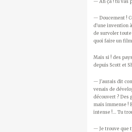
—
Ah ça ! tu vas 
—
Doucement ! Co
d’une invention à
de survoler toute
quoi faire un fil
Mais si ! des pay
depuis Scott et S
—
J’aurais dit c
venais de dévelo
découvert ? Des g
mais immense ! Et
intense !… Tu tro
—
Je trouve que t