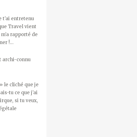
 t’ai entretenu
que Travel vient
l m’a rapporté de
iner !…
st archi-connu
 le cliché que je
s-tu ce que j’ai
rque, si tu veux,
végétale