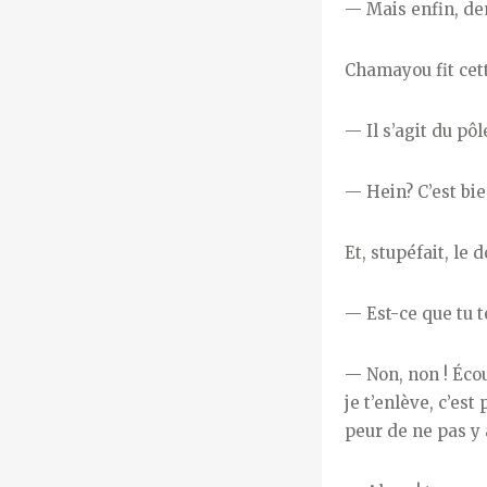
—
Mais enfin, de
Chamayou fit cet
—
Il s’agit du pôl
—
Hein? C’est bi
Et, stupéfait, le 
—
Est-ce que tu t
—
Non, non ! Éco
je t’enlève, c’es
peur de ne pas y 