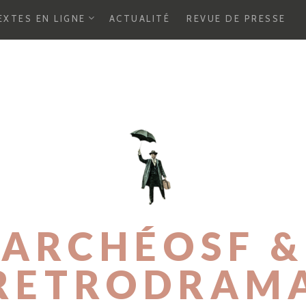
E
EXTES EN LIGNE
ACTUALITÉ
REVUE DE PRESSE
X
P
A
N
D
C
H
I
L
D
M
E
N
U
ARCHÉOSF &
RETRODRAM