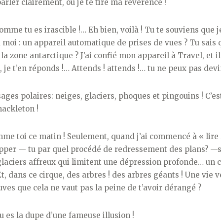
parler clairement, ou je te tire ma révérence !
mme tu es irascible !… Eh bien, voilà ! Tu te souviens que je
 moi : un appareil automatique de prises de vues ? Tu sais 
 la zone antarctique ? J’ai confié mon appareil à Travel, et i
m, je t’en réponds !… Attends ! attends !… tu ne peux pas dev
sages polaires: neiges, glaciers, phoques et pingou
in
s ! C’e
hackleton !
omme toi ce matin ! Seulement, quand j’ai commencé à « lire »
pper — tu par quel procédé de redressement des plans? —sai
laciers affreux qui limitent une dépression profonde… un ci
, dans ce cirque, des arbres ! des arbres géants ! Une vie 
uves que cela ne vaut pas la peine de t’avoir dérangé ?
u es la dupe d’une fameuse illusion !