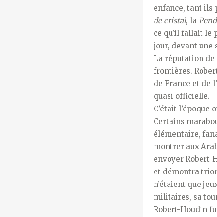
enfance, tant ils
de cristal
, la
Pend
ce qu’il fallait l
jour, devant une 
La réputation de 
frontières. Rober
de France et de 
quasi officielle.
C’était l’époque 
Certains marabout
élémentaire, fana
montrer aux Arabe
envoyer Robert-Ho
et démontra trio
n’étaient que jeu
militaires, sa to
Robert-Houdin fut