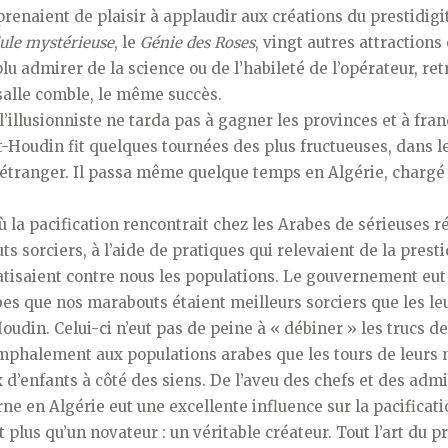
 prenaient de plaisir à applaudir aux créations du prestidigi
ule mystérieuse
, le
Génie des Roses
, vingt autres attractions 
e plu admirer de la science ou de l’habileté de l’opérateur, r
salle comble, le même succès.
l’illusionniste ne tarda pas à gagner les provinces et à fran
t-Houdin fit quelques tournées des plus fructueuses, dans l
l’étranger. Il passa même quelque temps en Algérie, chargé
où la pacification rencontrait chez les Arabes de sérieuses r
s sorciers, à l’aide de pratiques qui relevaient de la presti
tisaient contre nous les populations. Le gouvernement eut 
s que nos marabouts étaient meilleurs sorciers que les leur
udin. Celui-ci n’eut pas de peine à « débiner » les trucs d
mphalement aux populations arabes que les tours de leurs
x d’enfants à côté des siens. De l’aveu des chefs et des adm
urne en Algérie eut une excellente influence sur la pacificat
 plus qu’un novateur : un véritable créateur. Tout l’art du p