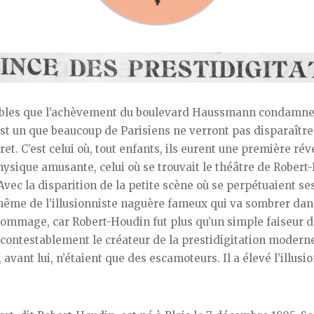
bles que l’achèvement du boulevard Haussmann condamne 
est un que beaucoup de Parisiens ne verront pas disparaîtr
et. C’est celui où, tout enfants, ils eurent une première rév
ysique amusante, celui où se trouvait le théâtre de Robert
ec la disparition de la petite scène où se perpétuaient ses 
ême de l’illusionniste naguère fameux qui va sombrer dans 
dommage, car Robert-Houdin fut plus qu’un simple faiseur d
 incontestablement le créateur de la prestidigitation modern
 avant lui, n’étaient que des escamoteurs. Il a élevé l’illusi