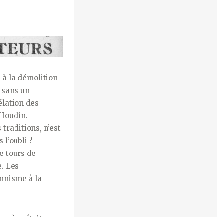
à la démolition
e sans un
élation des
-Houdin.
traditions, n’est-
l’oubli ?
e tours de
e. Les
onnisme à la