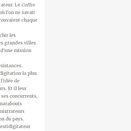
tateur. Le
Coffre
où l’on ne savait
etrouvaient chaque
chir les
es grandes villes
 d’une mission
ésistances.
digitation la plus
l’idée de
s. Et il leur
e ses concurrents,
 marabouts
inistrateurs
ion du pays.
restidigitateur