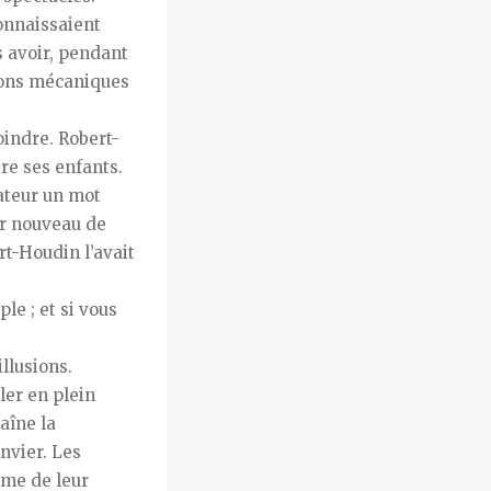
connaissaient
s avoir, pendant
tions mécaniques
joindre. Robert-
ire ses enfants.
tateur un mot
ur nouveau de
ert-Houdin l’avait
le ; et si vous
illusions.
ler en plein
aîne la
nvier. Les
âme de leur