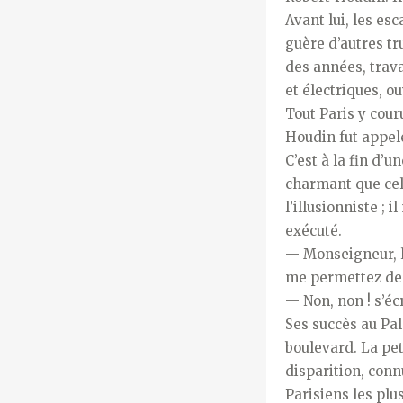
Avant lui, les es
guère d’autres tr
des années, trav
et électriques, o
Tout Paris y couru
Houdin fut appelé
C’est à la fin d’u
charmant que celu
l’illusionniste ; 
exécuté.
— Monseigneur, lui
me permettez de 
— Non, non ! s’écr
Ses succès au Pal
boulevard. La pe
disparition, conn
Parisiens les plu