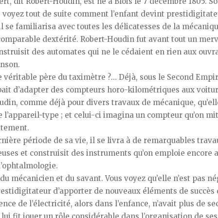
t, dit Robert-Houdin, est né à Blois le 7 décembre 1805. So
s voyez tout de suite comment l’enfant devint prestidigitate
il se familiarisa avec toutes les délicatesses de la mécaniqu
comparable dextérité. Robert-Houdin fut avant tout un merv
nstruisit des automates qui ne le cédaient en rien aux ouvr
anson.
 le véritable père du taximètre ?… Déjà, sous le Second Empire
pait d’adapter des compteurs horo-kilométriques aux voitur
oudin, comme déjà pour divers travaux de mécanique, qu’ell
 l’appareil-type ; et celui-ci imagina un compteur qu’on mit 
itement.
rnière période de sa vie, il se livra à de remarquables trava
euses et construisit des instruments qu’on emploie encore 
d’ophtalmologie.
 du mécanicien et du savant. Vous voyez qu’elle n’est pas né
restidigitateur d’apporter de nouveaux éléments de succès 
ence de l’électricité, alors dans l’enfance, n’avait plus de s
 lui fit jouer un rôle considérable dans l’organisation de ses