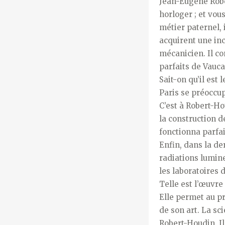
Jean-Eugène Rober
horloger ; et vou
métier paternel, 
acquirent une in
mécanicien. Il co
parfaits de Vauc
Sait-on qu’il est
Paris se préoccu
C’est à Robert-H
la construction de
fonctionna parfa
Enfin, dans la de
radiations lumin
les laboratoires 
Telle est l’œuvre
Elle permet au p
de son art. La sci
Robert-Houdin. Il