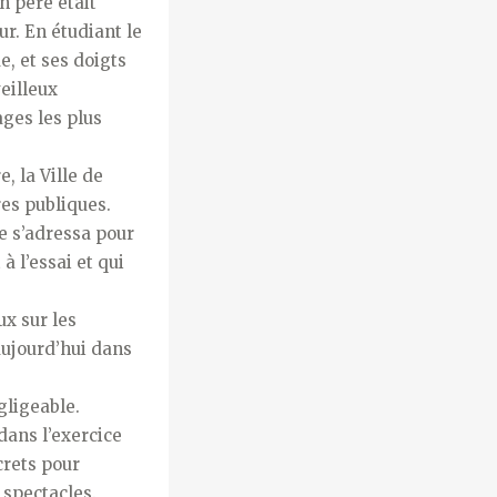
n père était
ur. En étudiant le
e, et ses doigts
eilleux
ages les plus
, la Ville de
es publiques.
e s’adressa pour
à l’essai et qui
ux sur les
aujourd’hui dans
gligeable.
dans l’exercice
ecrets pour
 spectacles.