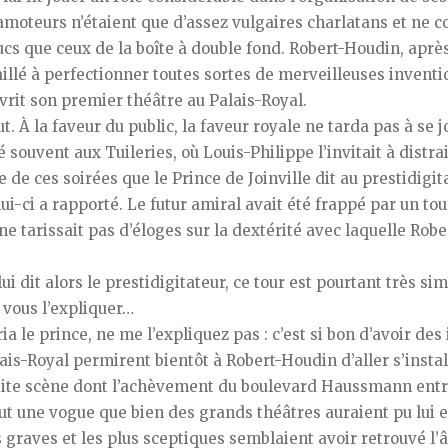
camoteurs n’étaient que d’assez vulgaires charlatans et ne 
ucs que ceux de la boîte à double fond. Robert-Houdin, aprè
aillé à perfectionner toutes sortes de merveilleuses inven
uvrit son premier théâtre au Palais-Royal.
t. À la faveur du public, la faveur royale ne tarda pas à se 
 souvent aux Tuileries, où Louis-Philippe l’invitait à distra
ne de ces soirées que le Prince de Joinville dit au prestidigi
i-ci a rapporté. Le futur amiral avait été frappé par un to
il ne tarissait pas d’éloges sur la dextérité avec laquelle Rob
 dit alors le prestidigitateur, ce tour est pourtant très simp
vous l’expliquer…
ia le prince, ne me l’expliquez pas : c’est si bon d’avoir des 
ais-Royal permirent bientôt à Robert-Houdin d’aller s’instal
tite scène dont l’achèvement du boulevard Haussmann entr
ut une vogue que bien des grands théâtres auraient pu lui e
s graves et les plus sceptiques semblaient avoir retrouvé l’