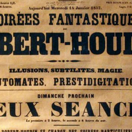
G
O
R
I
E
S