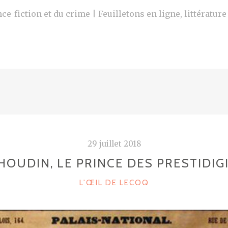
ce-fiction et du crime | Feuilletons en ligne, littératur
29 juillet 2018
HOUDIN, LE PRINCE DES PRESTIDIG
C
L'ŒIL DE LECOQ
A
T
E