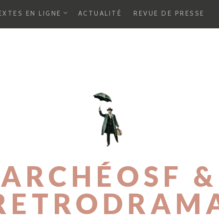
E
EXTES EN LIGNE
ACTUALITÉ
REVUE DE PRESSE
X
P
A
N
D
C
H
I
L
D
M
E
N
U
ARCHÉOSF &
RETRODRAM