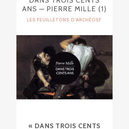
DANS TROIS CENTS
ANS — PIERRE MILLE (1)
C
LES FEUILLETONS D’ARCHÉOSF
A
T
E
G
O
R
I
E
S
« DANS TROIS CENTS