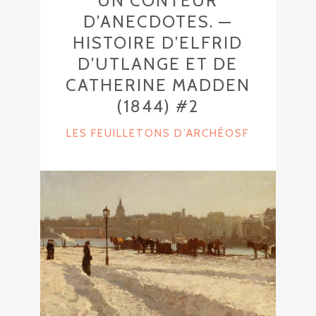
UN CONTEUR
D’ANECDOTES. —
HISTOIRE D’ELFRID
D’UTLANGE ET DE
CATHERINE MADDEN
(1844) #2
C
LES FEUILLETONS D’ARCHÉOSF
A
T
E
G
O
R
I
E
S