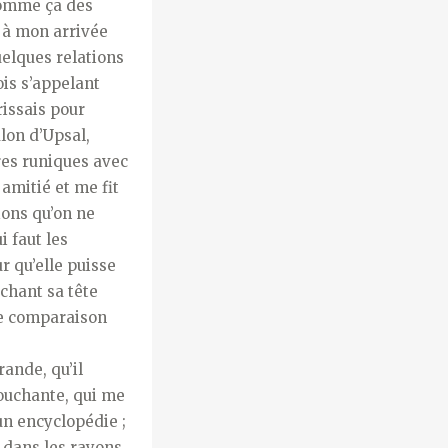
 comme ça des
 à mon arrivée
uelques relations
ois s’appelant
rissais pour
alon d’Upsal,
res runiques avec
amitié et me fit
ions qu’on ne
i faut les
r qu’elle puisse
chant sa tête
une comparaison
ande, qu’il
touchante, qui me
un encyclopédie ;
s dans les rayons