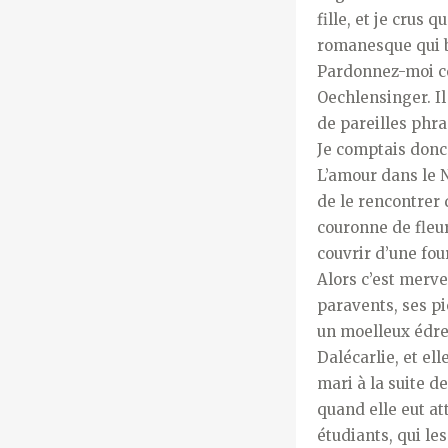
fille, et je crus
romanesque qui b
Pardonnez-moi ce
Oechlensinger. Il 
de pareilles phra
Je comptais donc 
L’amour dans le N
de le rencontrer 
couronne de fleur
couvrir d’une fo
Alors c’est merve
paravents, ses pi
un moelleux édred
Dalécarlie, et el
mari à la suite d
quand elle eut at
étudiants, qui le