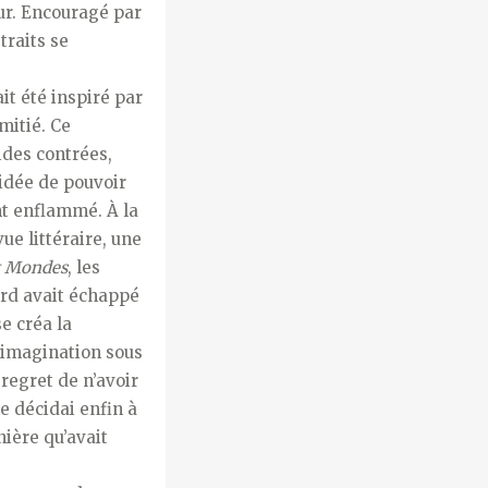
ur. Encouragé par
traits se
it été inspiré par
mitié. Ce
ides contrées,
’idée de pouvoir
nt enflammé. À la
ue littéraire, une
x Mondes
, les
ord avait échappé
e créa la
n imagination sous
regret de n’avoir
e décidai enfin à
nière qu’avait