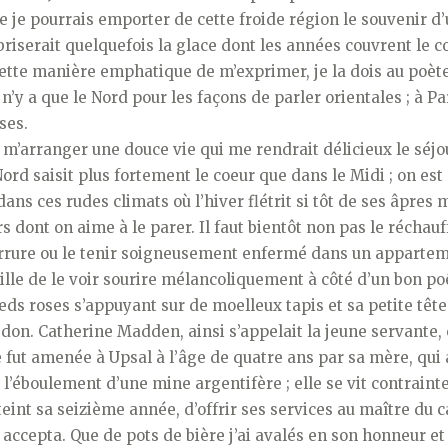
 que je pourrais emporter de cette froide région le souvenir 
riserait quelquefois la glace dont les années couvrent le 
tte manière emphatique de m’exprimer, je la dois au poèt
n’y a que le Nord pour les façons de parler orientales ; à Par
ses.
m’arranger une douce vie qui me rendrait délicieux le séjo
ord saisit plus fortement le coeur que dans le Midi ; on est
dans ces rudes climats où l’hiver flétrit si tôt de ses âpres 
s dont on aime à le parer. Il faut bientôt non pas le réchauf
urrure ou le tenir soigneusement enfermé dans un appartem
ille de le voir sourire mélancoliquement à côté d’un bon po
eds roses s’appuyant sur de moelleux tapis et sa petite têt
on. Catherine Madden, ainsi s’appelait la jeune servante, 
le fut amenée à Upsal à l’âge de quatre ans par sa mère, qui
e l’éboulement d’une mine argentifère ; elle se vit contraint
teint sa seizième année, d’offrir ses services au maître du 
s accepta. Que de pots de bière j’ai avalés en son honneur et 