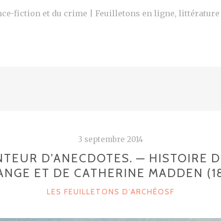
ce-fiction et du crime | Feuilletons en ligne, littératur
3 septembre 2014
TEUR D’ANECDOTES. — HISTOIRE D
ANGE ET DE CATHERINE MADDEN (18
C
LES FEUILLETONS D’ARCHÉOSF
A
T