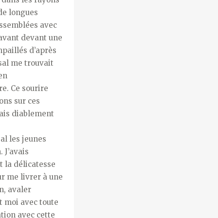
 de longues
rassemblées avec
savant devant une
paillés d’après
sal me trouvait
en
e. Ce sourire
ons sur ces
étais diablement
al les jeunes
 J’avais
t la délicatesse
our me livrer à une
n, avaler
t moi avec toute
ation avec cette