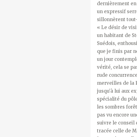
dernièrement en 
un expressif serr
sillonnèrent tout
« Le désir de vis
un habitant de St
Suédois, enthousi
que je finis par 
un jour contemple
vérité, cela se p
rude concurrence
merveilles de la 
jusqu’à lui aux e
spécialité du pôl
les sombres forêt
pas vu encore une
suivre le conseil
tracée celle de M