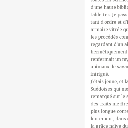
d’une haute bibl
tablettes. Je pas
tant d’ordre et d
armoire vitrée q
les procédés conn
regardant d’un a
hermétiquement fe
renfermait un mys
animaux, le savan
intrigué.
J’étais jeune, et
Suédoises qui me 
remarqué sur le s
des traits me fire
plus longue conte
lentement, dans c
la grâce naïve du