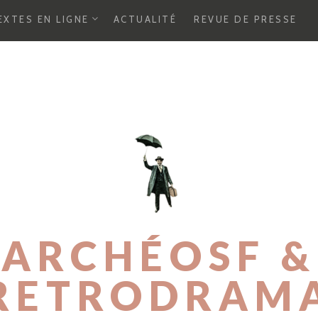
E
EXTES EN LIGNE
ACTUALITÉ
REVUE DE PRESSE
X
P
A
N
D
C
H
I
L
D
M
E
N
U
ARCHÉOSF &
RETRODRAM