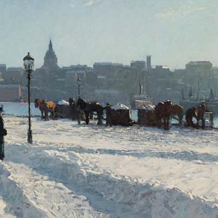
E
G
O
R
I
E
S