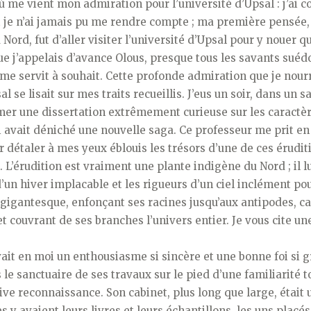
où me vient mon admiration pour l’université d’Upsal : j’ai
 je n’ai jamais pu me rendre compte ; ma première pensée,
 Nord, fut d’aller visiter l’université d’Upsal pour y nouer q
e j’appelais d’avance Olous, presque tous les savants suéd
me servit à souhait. Cette profonde admiration que je nour
al se lisait sur mes traits recueillis. J’eus un soir, dans un s
mer une dissertation extrêmement curieuse sur les caractè
 avait déniché une nouvelle saga. Ce professeur me prit en 
 détaler à mes yeux éblouis les trésors d’une de ces érudit
 L’érudition est vraiment une plante indigène du Nord ; il lu
’un hiver implacable et les rigueurs d’un ciel inclément pou
gigantesque, enfonçant ses racines jusqu’aux antipodes, ca
t couvrant de ses branches l’univers entier. Je vous cite 
it en moi un enthousiasme si sincère et une bonne foi si gr
le sanctuaire de ses travaux sur le pied d’une familiarité 
ive reconnaissance. Son cabinet, plus long que large, était 
es y avaient leurs livres et leurs échantillons, les uns placé