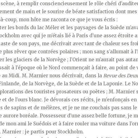
scène, à remplir consciencieusement le rôle chéri d’audite
ement de main et le sourire de béate satisfaction dont mes 
-à-coup, mon hôte me raconta ce que je vous écris :
iter les bords du lac Méler et les paysages de la Suède m’ava
ockholm avec qui je m’étais lié à Paris d’une assez étroite a
aste de son pays, me décrivait avec tant de chaleur ses fro
ne plus rêver que contrées polaires ; mon sang s’allumait à l
r les glaciers de la Norvège ; l’Orient ne m’aurait pas auta
assait à l’époque où le Nord commençait à faire, au point de v
 au Midi. M. Marnier nous décrivait, dans la
Revue des Deu
Finlande, de la Norvège, de la Suède et de la Laponie. Le N
xplorations des touristes prosateurs ou poètes ; M. Marnier s
e et de l’ours blanc. Je dévorais ces récits, je m’enfonçais e
s de sapins et de mélèzes, et je ne me couchais pas sans le 
 aurore boréale. Possesseur d’une assez belle fortune, je m
 de mon ami le Suédois et à faire rouler ma voiture dans l’or
. Marnier : je partis pour Stockholm.