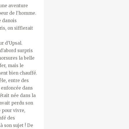
d’une aventure
coeur de l’homme.
e danois
is, on sifflerait
ur d’Upsal.
 d’abord surpris
morsures la belle
fer, mais le
ent bien chauffé.
êle, entre des
e enfoncée dans
était née dans la
 avait perdu son
e pour vivre,
café des
à son sujet ! De