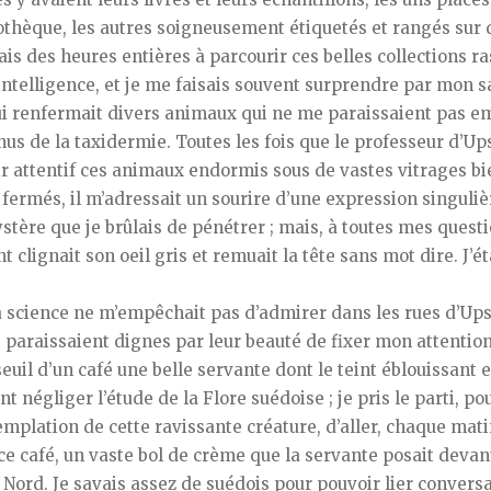
iothèque, les autres soigneusement étiquetés et rangés sur
sais des heures entières à parcourir ces belles collections 
’intelligence, et je me faisais souvent surprendre par mon 
ui renfermait divers animaux qui ne me paraissaient pas em
us de la taxidermie. Toutes les fois que le professeur d’Up
ir attentif ces animaux endormis sous de vastes vitrages bi
rmés, il m’adressait un sourire d’une expression singulièr
tère que je brûlais de pénétrer ; mais, à toutes mes questi
t clignait son oeil gris et remuait la tête sans mot dire. J’
 la science ne m’empêchait pas d’admirer dans les rues d’Ups
paraissaient dignes par leur beauté de fixer mon attention.
euil d’un café une belle servante dont le teint éblouissant e
nt négliger l’étude de la Flore suédoise ; je pris le parti, p
mplation de cette ravissante créature, d’aller, chaque mati
e café, un vaste bol de crème que la servante posait devan
 Nord. Je savais assez de suédois pour pouvoir lier convers