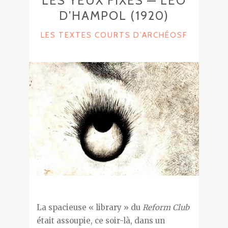
LES YEUX FIXES — LÉO
D’HAMPOL (1920)
C
LES TEXTES COURTS D’ARCHÉOSF
A
T
E
G
O
R
I
E
S
La spacieuse « library » du
Reform Club
était assoupie, ce soir-là, dans un